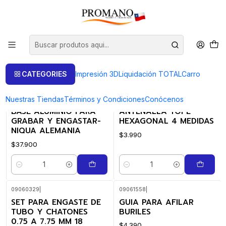
Início
Art. de Engaste
Art. de Engaste
FILTROS
CATEGORIES
Impresión 3D
Liquidación TOTAL
Carro
Nuestras Tiendas
Términos y Condiciones
Conócenos
012016000
|
NIQUA
0906083
|
BASE ALUMINIO PARA
ANTENALLA TOPE
GRABAR Y ENGASTAR-
HEXAGONAL 4 MEDIDAS
NIQUA ALEMANIA
$3.990
$37.900
Quantidade
Quantidade
09060329
|
09061558
|
SET PARA ENGASTE DE
GUIA PARA AFILAR
TUBO Y CHATONES
BURILES
0.75 A 7.75 MM 18
$4.390