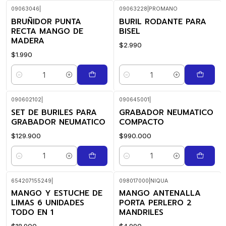
09063046
|
09063228
|
PROMANO
BRUÑIDOR PUNTA
BURIL RODANTE PARA
RECTA MANGO DE
BISEL
MADERA
$2.990
$1.990
Quantidade
Quantidade
090602102
|
090645001
|
SET DE BURILES PARA
GRABADOR NEUMATICO
GRABADOR NEUMATICO
COMPACTO
$129.900
$990.000
Quantidade
Quantidade
654207155249
|
098017000
|
NIQUA
MANGO Y ESTUCHE DE
MANGO ANTENALLA
LIMAS 6 UNIDADES
PORTA PERLERO 2
TODO EN 1
MANDRILES