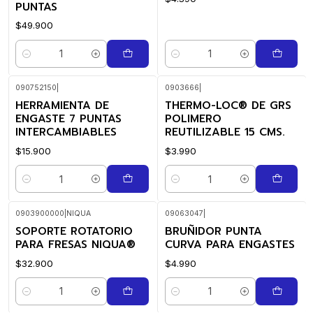
PUNTAS
$49.900
Quantidade
Quantidade
090752150
|
0903666
|
HERRAMIENTA DE
THERMO-LOC® DE GRS
ENGASTE 7 PUNTAS
POLIMERO
INTERCAMBIABLES
REUTILIZABLE 15 CMS.
$15.900
$3.990
Quantidade
Quantidade
0903900000
|
NIQUA
09063047
|
SOPORTE ROTATORIO
BRUÑIDOR PUNTA
PARA FRESAS NIQUA®
CURVA PARA ENGASTES
$32.900
$4.990
Quantidade
Quantidade