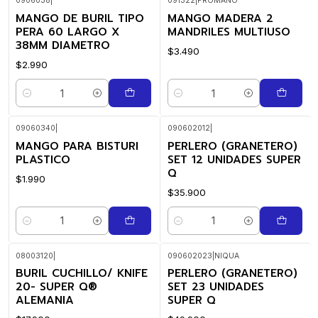
0906038
|
091322
|
PROMANO
MANGO DE BURIL TIPO
MANGO MADERA 2
PERA 60 LARGO X
MANDRILES MULTIUSO
38MM DIAMETRO
$3.490
$2.990
Quantidade
Quantidade
09060340
|
090602012
|
MANGO PARA BISTURI
PERLERO (GRANETERO)
PLASTICO
SET 12 UNIDADES SUPER
Q
$1.990
$35.900
Quantidade
Quantidade
08003120
|
090602023
|
NIQUA
BURIL CUCHILLO/ KNIFE
PERLERO (GRANETERO)
20- SUPER Q®
SET 23 UNIDADES
ALEMANIA
SUPER Q