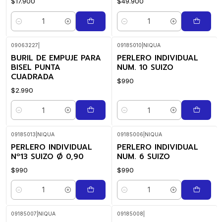
$17.900
$49.900
Quantidade
Quantidade
09063227
|
09185010
|
NIQUA
BURIL DE EMPUJE PARA
PERLERO INDIVIDUAL
BISEL PUNTA
NUM. 10 SUIZO
CUADRADA
$990
$2.990
Quantidade
Quantidade
09185013
|
NIQUA
09185006
|
NIQUA
PERLERO INDIVIDUAL
PERLERO INDIVIDUAL
Nº13 SUIZO Ø 0,90
NUM. 6 SUIZO
$990
$990
Quantidade
Quantidade
09185007
|
NIQUA
09185008
|