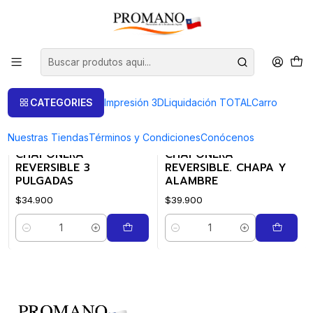
Início
Soldar Fundir
Chaponeras
Chaponeras
FILTROS
CATEGORIES
Impresión 3D
Liquidación TOTAL
Carro
Nuestras Tiendas
Términos y Condiciones
Conócenos
0906011
|
09091970
|
CHAPONERA
CHAPONERA
REVERSIBLE 3
REVERSIBLE. CHAPA Y
PULGADAS
ALAMBRE
$34.900
$39.900
Quantidade
Quantidade