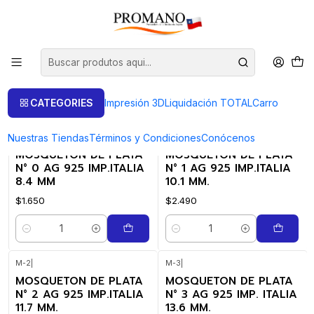
Início
Fornitura Ag925
Fornitura Ag925
FILTROS
CATEGORIES
Impresión 3D
Liquidación TOTAL
Carro
Nuestras Tiendas
Términos y Condiciones
Conócenos
M-0
|
M-1
|
MOSQUETON DE PLATA
MOSQUETON DE PLATA
N° 0 AG 925 IMP.ITALIA
N° 1 AG 925 IMP.ITALIA
8.4 MM
10.1 MM.
$1.650
$2.490
Quantidade
Quantidade
M-2
|
M-3
|
MOSQUETON DE PLATA
MOSQUETON DE PLATA
N° 2 AG 925 IMP.ITALIA
N° 3 AG 925 IMP. ITALIA
11.7 MM.
13.6 MM.