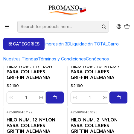
Home
Bisutería
Bisutería
FILTERS
CATEGORIES
Impresión 3D
Liquidación TOTAL
Carro
Nuestras Tiendas
Términos y Condiciones
Conócenos
4250096407016
|
4250096407108
|
HILO NUM. 1 NYLON
HILO NUM. 10 NYLON
PARA COLLARES
PARA COLLARES
GRIFFIN ALEMANIA
GRIFFIN ALEMANIA
$2.190
$2.190
Quantity
Quantity
4250096407122
|
4250096407023
|
HILO NUM. 12 NYLON
HILO NUM. 2 NYLON
PARA COLLARES
PARA COLLARES
GRIFFIN ALEMANIA
GRIFFIN ALEMANIA