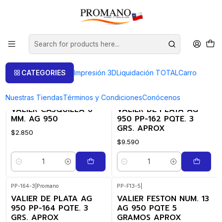
Home
Productos de Plata
Valier Plata
Valier Plata
FILTERS
CATEGORIES
Impresión 3D
Liquidación TOTAL
Carro
Nuestras Tiendas
Términos y Condiciones
Conócenos
AC-33
|
PP-162-3
|
Promano
VALIER CASQUILLA 6
VALIER DE PLATA AG
MM. AG 950
950 PP-162 PQTE. 3
GRS. APROX
$2.850
$9.590
Quantity
Quantity
PP-164-3
|
Promano
PP-F13-5
|
VALIER DE PLATA AG
VALIER FESTON NUM. 13
950 PP-164 PQTE. 3
AG 950 PQTE 5
GRS. APROX
GRAMOS APROX