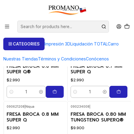
Home
Perforación Corte
Fresas
Fresas
FILTERS
CATEGORIES
Impresión 3D
Liquidación TOTAL
Carro
Nuestras Tiendas
Términos y Condiciones
Conócenos
090621206
|
Niqua
090621207
|
Niqua
FRESA BROCA 0.6 MM
FRESA BROCA 0.7 MM
SUPER Q®
SUPER Q
$2.990
$2.990
Quantity
Quantity
090621208
|
Niqua
090234008
|
FRESA BROCA 0.8 MM
FRESA BROCA 0.80 MM
SUPER Q
TUNGSTENO SUPERQ®
$2.990
$9.900