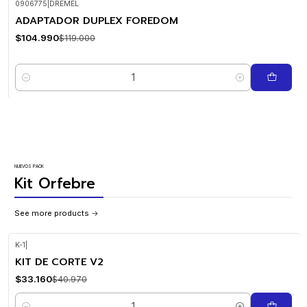
0906775
|
DREMEL
ADAPTADOR DUPLEX FOREDOM
-12%
OFF
$104.990
$119.000
Quantity
NUEVOS PACK
Kit Orfebre
See more products
K-1
|
KIT DE CORTE V2
-19%
OFF
$33.160
$40.970