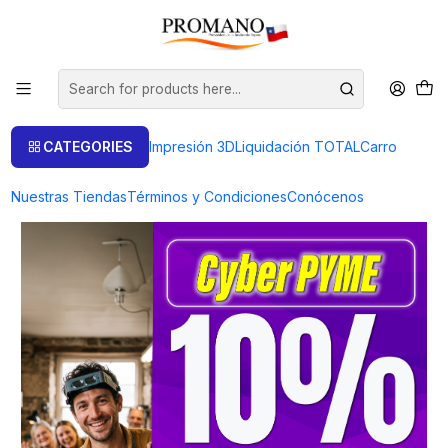
Cotizaciones y Proyectos
+56226329404 / +56232104444 Email: merced@promano.cl
CATEGORIES
Impresión 3D
Liquidación TOTAL
Carro
Nuestras Tiendas
Términos y Condiciones
Conócenos