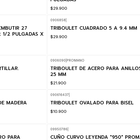
$29.900
0906858
|
MBUTIR 27
TRIBOULET CUADRADO 5 A 9.4 MM
2 1/2 PULGADAS X
$29.900
0906090
|
PROMANO
TILLAR.
TRIBOULET DE ACERO PARA ANILLOS
25 MM
$21.900
090616437
|
DE MADERA
TRIBOULET OVALADO PARA BISEL
$10.900
09950786
|
RO PARA
CUÑO CURVO LEYENDA "950" PRO