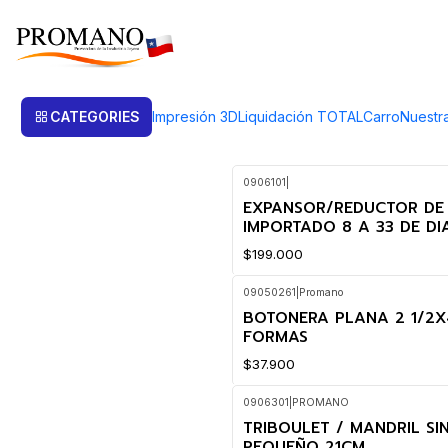
Home
Herramientas
Golpe Embutido Dobles
Golpe Embutido Dobles
CATEGORIES
Impresión 3D
Liquidación TOTAL
Carro
Nuestr
0906101
|
EXPANSOR/REDUCTOR DE 
IMPORTADO 8 A 33 DE DI
$199.000
09050261
|
Promano
BOTONERA PLANA 2 1/2X
FORMAS
$37.900
0906301
|
PROMANO
TRIBOULET / MANDRIL SI
PEQUEÑO 21CM