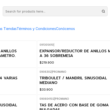
as Tiendas
Términos y Condiciones
Conócenos
091305610
|
ANILLOS
EXPANSOR/REDUCTOR DE ANILLOS M
AMETRO.
A 36 SOBREMESA
$219.900
0906302
|
PROMANO
4 VARIAS
TRIBOULET / MANDRIL SINUSOIDAL
MEDIANO
$33.900
090604102
|
PROMANO
NUSOIDAL
TAS DE ACERO CON BASE DE GOMA 
PULGADAS