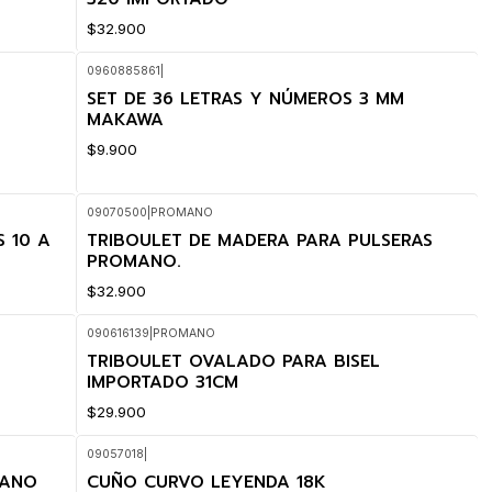
$32.900
0960885861
|
SET DE 36 LETRAS Y NÚMEROS 3 MM
MAKAWA
$9.900
09070500
|
PROMANO
 10 A
TRIBOULET DE MADERA PARA PULSERAS
PROMANO.
$32.900
090616139
|
PROMANO
TRIBOULET OVALADO PARA BISEL
IMPORTADO 31CM
$29.900
09057018
|
MANO
CUÑO CURVO LEYENDA 18K