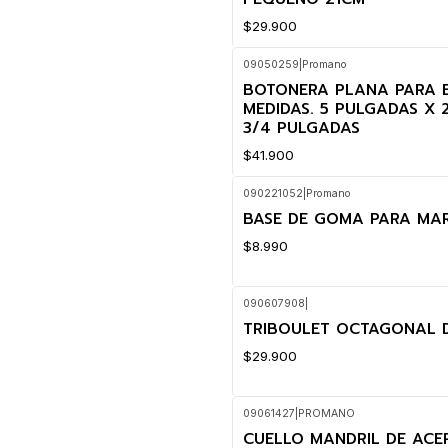
$29.900
09050259
|
Promano
BOTONERA PLANA PARA E
MEDIDAS. 5 PULGADAS X 
3/4 PULGADAS
$41.900
090221052
|
Promano
BASE DE GOMA PARA MAR
$8.990
090607908
|
TRIBOULET OCTAGONAL 
$29.900
09061427
|
PROMANO
CUELLO MANDRIL DE ACE