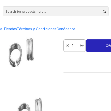
950 PQTE 5 GRAMOS APROX
VALIER FE
as Tiendas
Términos y Condiciones
Conócenos
A
Quantity