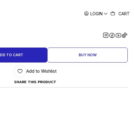
LOGIN
CART
|
STON Num. 14 AG 950 PQTE 5
GRAMOS APROX
DD TO CART
BUY NOW
Add to Wishlist
SHARE THIS PRODUCT