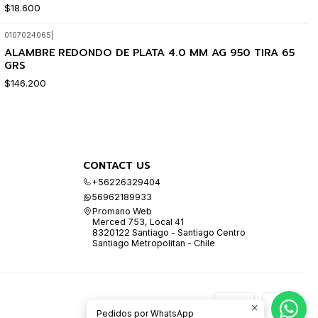
$18.600
0107024065
|
ALAMBRE REDONDO DE PLATA 4.0 MM AG 950 TIRA 65
GRS
$146.200
CONTACT US
+56226329404
56962189933
Promano Web
Merced 753, Local 41
8320122 Santiago - Santiago Centro
Santiago Metropolitan - Chile
Pedidos por WhatsApp