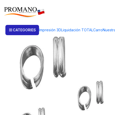
Home
Productos de Plata
Valier Plata
VALIER FESTON Num. 14 AG 
CATEGORIES
Impresión 3D
Liquidación TOTAL
Carro
Nuestr