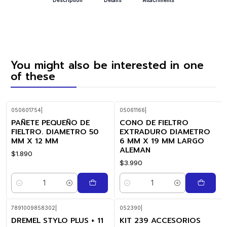
You might also be interested in one
of these
050601754
|
05061166
|
PAÑETE PEQUEÑO DE
CONO DE FIELTRO
FIELTRO. DIAMETRO 50
EXTRADURO DIAMETRO
MM X 12 MM
6 MM X 19 MM LARGO
ALEMAN
$1.890
$3.990
Quantity
Quantity
7891009858302
|
052390
|
DREMEL STYLO PLUS + 11
KIT 239 ACCESORIOS