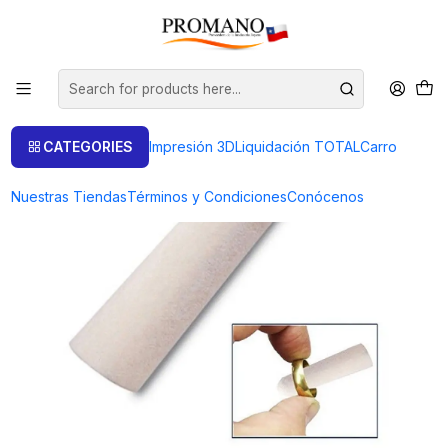
Home
Pulido Brillo
Conos
CONO DE FIELTRO DIAMETRO 19 X 15 X 75 MM
CATEGORIES
Impresión 3D
Liquidación TOTAL
Carro
Nuestras Tiendas
Términos y Condiciones
Conócenos