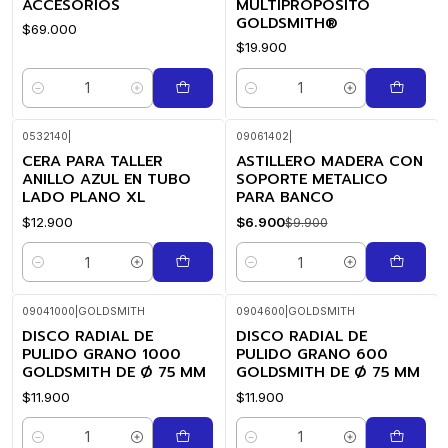
ACCESORIOS
MULTIPROPOSITO
GOLDSMITH®
$69.000
$19.900
Quantity
Quantity
0532140
|
09061402
|
CERA PARA TALLER
ASTILLERO MADERA CON
-30%
OFF
ANILLO AZUL EN TUBO
SOPORTE METALICO
LADO PLANO XL
PARA BANCO
$12.900
$6.900
$9.900
Quantity
Quantity
09041000
|
GOLDSMITH
0904600
|
GOLDSMITH
DISCO RADIAL DE
DISCO RADIAL DE
PULIDO GRANO 1000
PULIDO GRANO 600
GOLDSMITH DE Ø 75 MM
GOLDSMITH DE Ø 75 MM
$11.900
$11.900
Quantity
Quantity