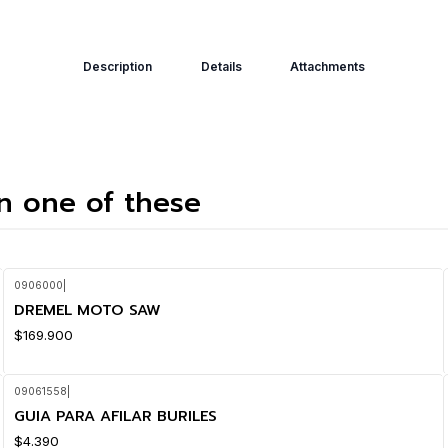
Description
Details
Attachments
in one of these
0906000
|
DREMEL MOTO SAW
$169.900
09061558
|
GUIA PARA AFILAR BURILES
$4.390