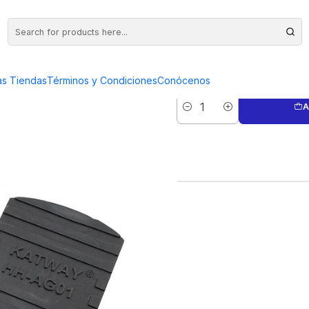
O
GRABADO
as Tiendas
Términos y Condiciones
Conócenos
A
Quantity