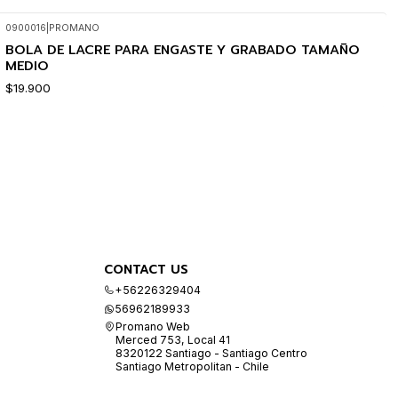
0900016
|
PROMANO
BOLA DE LACRE PARA ENGASTE Y GRABADO TAMAÑO
MEDIO
$19.900
CONTACT US
+56226329404
56962189933
Promano Web
Merced 753, Local 41
8320122 Santiago - Santiago Centro
Santiago Metropolitan - Chile