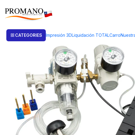
Home
Art. de Engaste
Equipos
GRABADOR NEUMATICO COMPACT
CATEGORIES
Impresión 3D
Liquidación TOTAL
Carro
Nuestr