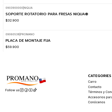
0903900000
|
NIQUA
SOPORTE ROTATORIO PARA FRESAS NIQUA®
$32.900
09060538
|
PROMANO
PLACA DE MONTAJE FIJA
$59.900
CATEGORIES
Carro
Contacto
Follow us
Términos y Con
Accesorios par
Conócenos