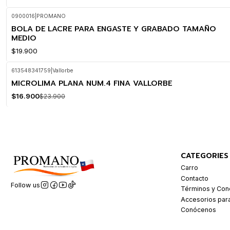
0900016
|
PROMANO
BOLA DE LACRE PARA ENGASTE Y GRABADO TAMAÑO
MEDIO
$19.900
613548341759
|
Vallorbe
MICROLIMA PLANA NUM.4 FINA VALLORBE
-29%
OFF
$16.900
$23.900
CATEGORIES
Carro
Contacto
Follow us
Términos y Con
Accesorios par
Conócenos