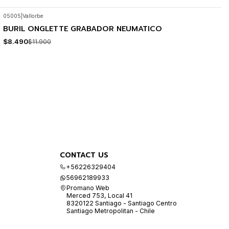
05005
|
Vallorbe
BURIL ONGLETTE GRABADOR NEUMATICO
-29%
OFF
$8.490
$11.900
CONTACT US
+56226329404
56962189933
Promano Web
Merced 753, Local 41
8320122 Santiago - Santiago Centro
Santiago Metropolitan - Chile