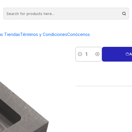
RAFITO PARA ORO O PLATA 300 GRS
LINGOTERA 
as Tiendas
Términos y Condiciones
Conócenos
OR
A
Quantity