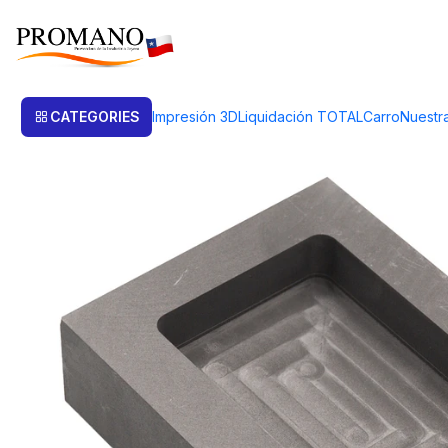
Home
Liquidación TOTAL
Fundición
LINGOTERA Y/O CRISOL DE G
CATEGORIES
Impresión 3D
Liquidación TOTAL
Carro
Nuestr