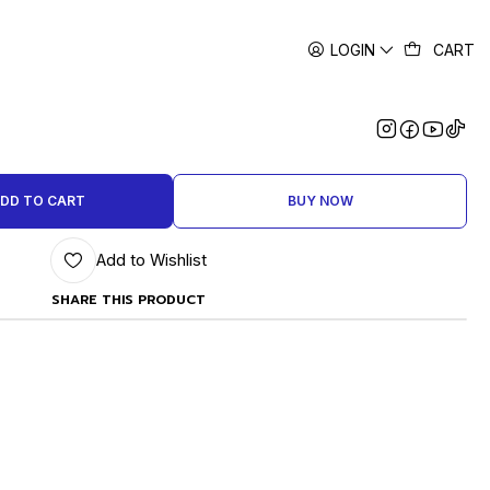
LOGIN
CART
|
Y/O CRISOL DE GRAFITO PARA
O O PLATA 300 GRS
DD TO CART
BUY NOW
Add to Wishlist
SHARE THIS PRODUCT