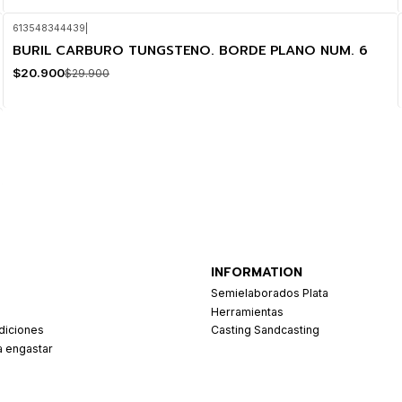
613548344439
|
BURIL CARBURO TUNGSTENO. BORDE PLANO NUM. 6
-30%
OFF
$20.900
$29.900
INFORMATION
Semielaborados Plata
Herramientas
diciones
Casting Sandcasting
a engastar