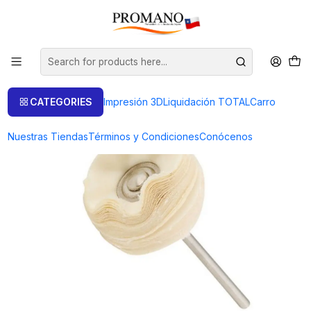
Home
Pulido Brillo
Pañete Paño
PAÑETE ALGODÓN MINI ø 25 EJE 3 MM P/MOTOR FLEXIBLE
CATEGORIES
Impresión 3D
Liquidación TOTAL
Carro
Nuestras Tiendas
Términos y Condiciones
Conócenos