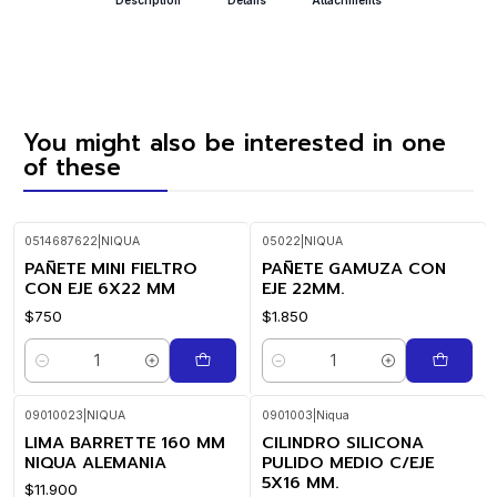
You might also be interested in one
of these
0514687622
|
NIQUA
05022
|
NIQUA
PAÑETE MINI FIELTRO
PAÑETE GAMUZA CON
CON EJE 6X22 MM
EJE 22MM.
$750
$1.850
Quantity
Quantity
09010023
|
NIQUA
0901003
|
Niqua
LIMA BARRETTE 160 MM
CILINDRO SILICONA
NIQUA ALEMANIA
PULIDO MEDIO C/EJE
5X16 MM.
$11.900