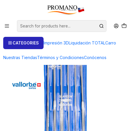
Home
Liquidación TOTAL
Limas
SET DE 6 LIMATONES PULIDORES 140MM./G10 VALLORBE
CATEGORIES
Impresión 3D
Liquidación TOTAL
Carro
Nuestras Tiendas
Términos y Condiciones
Conócenos