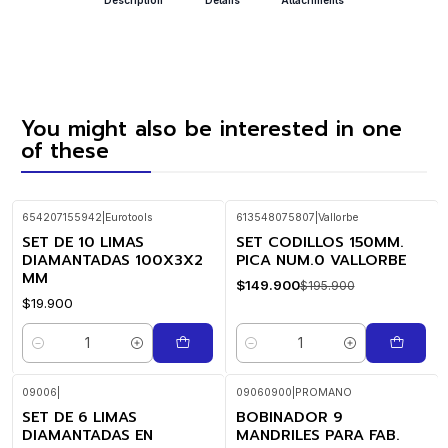
You might also be interested in one
of these
654207155942
|
Eurotools
613548075807
|
Vallorbe
SET DE 10 LIMAS
SET CODILLOS 150MM.
-23%
OFF
DIAMANTADAS 100X3X2
PICA NUM.0 VALLORBE
MM
$149.900
$195.900
$19.900
Quantity
Quantity
09006
|
09060900
|
PROMANO
SET DE 6 LIMAS
BOBINADOR 9
DIAMANTADAS EN
MANDRILES PARA FAB.