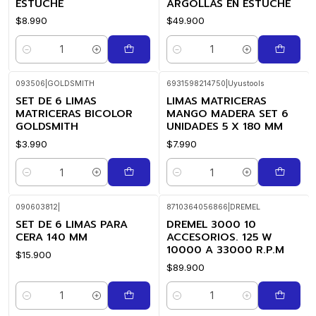
ESTUCHE
ARGOLLAS EN ESTUCHE
$8.990
$49.900
Quantity
Quantity
093506
|
GOLDSMITH
6931598214750
|
Uyustools
SET DE 6 LIMAS
LIMAS MATRICERAS
MATRICERAS BICOLOR
MANGO MADERA SET 6
GOLDSMITH
UNIDADES 5 X 180 MM
$3.990
$7.990
Quantity
Quantity
090603812
|
8710364056866
|
DREMEL
SET DE 6 LIMAS PARA
DREMEL 3000 10
CERA 140 MM
ACCESORIOS. 125 W
10000 A 33000 R.P.M
$15.900
$89.900
Quantity
Quantity