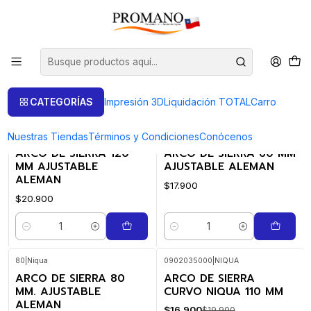
Inicio
Herramientas
Arcos
Arcos
FILTROS
CATEGORÍAS
Impresión 3D
Liquidación TOTAL
Carro
Nuestras Tiendas
Términos y Condiciones
Conócenos
120
|
Niqua
60
|
Niqua
ARCO DE SIERRA 120
ARCO DE SIERRA 60 MM
MM AJUSTABLE
AJUSTABLE ALEMAN
ALEMAN
$17.900
$20.900
Cantidad
Cantidad
80
|
Niqua
0902035000
|
NIQUA
ARCO DE SIERRA 80
ARCO DE SIERRA
-15%
OFF
MM. AJUSTABLE
CURVO NIQUA 110 MM
ALEMAN
$16.900
$19.900