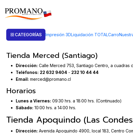
Inicio
Post
Nuestras Tiendas
Nuestras Tiendas
CATEGORÍAS
Impresión 3D
Liquidación TOTAL
Carro
Nuestr
Tienda Merced (Santiago)
Dirección:
Calle Merced 753, Santiago Centro, a cuadras d
Teléfonos:
22 632 94
04
-
232 10 44 44
Email:
merced@promano.cl
Horarios
Lunes a Viernes:
09:30 hrs. a 18:00 hrs. (Continuado)
Sábado:
10:00 hrs. a 14:00 hrs.
Tienda Apoquindo (Las Condes
Dirección:
Avenida Apoquindo 4900, local 183, Centro Come