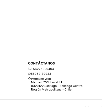
CONTÁCTANOS
+56226329404
56962189933
Promano Web
Merced 753, Local 41
8320122 Santiago - Santiago Centro
Región Metropolitana - Chile