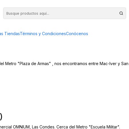
as Tiendas
Términos y Condiciones
Conócenos
el Metro "Plaza de Armas" , nos encontramos entre Mac-Iver y San 
)
rcial OMNIUM, Las Condes. Cerca del Metro "Escuela Militar".