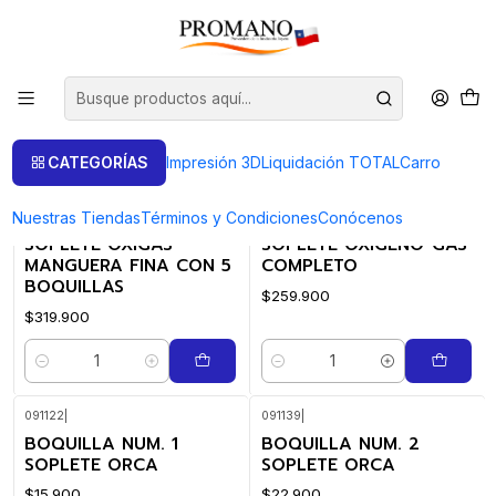
Inicio
Soldar Fundir
Sopletes
Sopletes
FILTROS
CATEGORÍAS
Impresión 3D
Liquidación TOTAL
Carro
Nuestras Tiendas
Términos y Condiciones
Conócenos
091120510
|
0909500
|
SOPLETE OXIGAS
SOPLETE OXIGENO-GAS
MANGUERA FINA CON 5
COMPLETO
BOQUILLAS
$259.900
$319.900
Cantidad
Cantidad
091122
|
091139
|
BOQUILLA NUM. 1
BOQUILLA NUM. 2
SOPLETE ORCA
SOPLETE ORCA
$15.900
$22.900