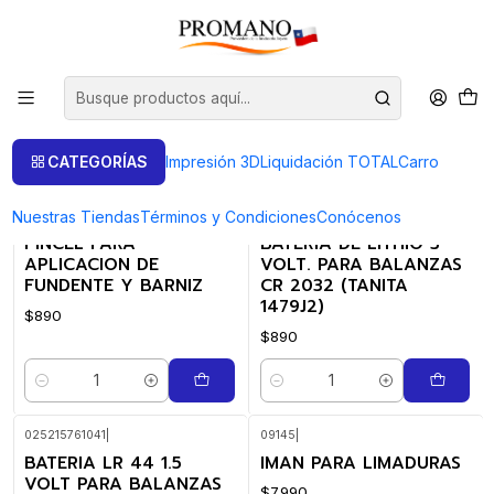
Inicio
Casting Sandcasting
Insumos
Accesorios
Accesorios
FILTROS
CATEGORÍAS
Impresión 3D
Liquidación TOTAL
Carro
Nuestras Tiendas
Términos y Condiciones
Conócenos
090605017
|
025215736483
|
PINCEL PARA
BATERIA DE LITHIO 3
APLICACION DE
VOLT. PARA BALANZAS
FUNDENTE Y BARNIZ
CR 2032 (TANITA
1479J2)
$890
$890
Cantidad
Cantidad
025215761041
|
09145
|
BATERIA LR 44 1.5
IMAN PARA LIMADURAS
VOLT PARA BALANZAS
$7.990