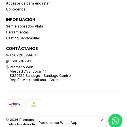
Accesorios para engastar
Conócenos
INFORMACIÓN
Semielaborados Plata
Herramientas
Casting Sandcasting
CONTÁCTANOS
+56226329404
56962189933
Promano Web
Merced 753, Local 41
8320122 Santiago - Santiago Centro
Región Metropolitana - Chile
2026 Promano.
Pedidos por WhatsApp
Todos los derechos reservados.
Desarrollado por Jumpseller
.