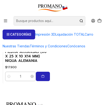
Inicio
Art. de Engaste
Piedra Arkansas
Piedra Arkansas
FILTROS
CATEGORÍAS
Impresión 3D
Liquidación TOTAL
Carro
Nuestras Tiendas
Términos y Condiciones
Conócenos
0906013702
|
PIEDRA ARKANSAS (60
X 25 X 10 X14 MM)
NIQUA ALEMANIA
$17.900
Cantidad