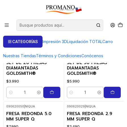
Inicio
Pulido Brillo
Fresas
Fresas
FILTROS
CATEGORÍAS
Impresión 3D
Liquidación TOTAL
Carro
Nuestras Tiendas
Términos y Condiciones
Conócenos
2208301
|
2208302
|
SET DE 20 FRESAS
SET DE 30 FRESAS
DIAMANTADAS
DIAMANTADAS
GOLDSMITH®
GOLDSMITH®
$3.990
$5.990
Cantidad
Cantidad
090620050
|
NIQUA
090620029
|
NIQUA
FRESA REDONDA 5.0
FRESA REDONDA 2.9
MM SUPER Q
MM SUPER Q
$7.990
$2.490