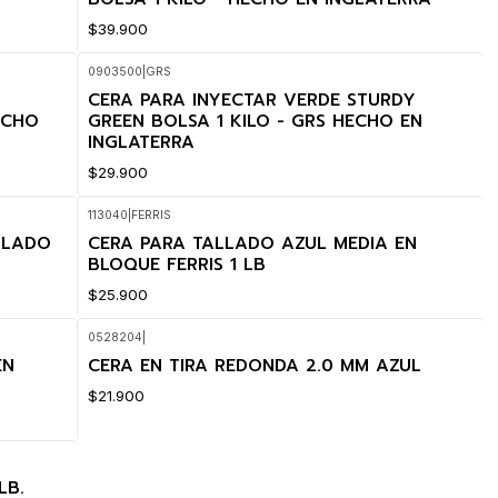
$39.900
0903500
|
GRS
A
CERA PARA INYECTAR VERDE STURDY
ECHO
GREEN BOLSA 1 KILO - GRS HECHO EN
INGLATERRA
$29.900
113040
|
FERRIS
 LADO
CERA PARA TALLADO AZUL MEDIA EN
BLOQUE FERRIS 1 LB
$25.900
0528204
|
EN
CERA EN TIRA REDONDA 2.0 MM AZUL
$21.900
LB.