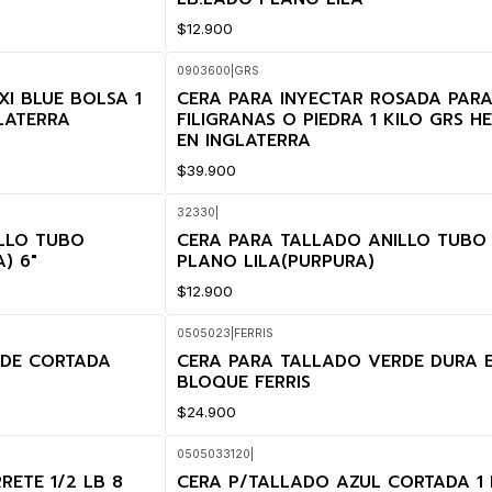
$12.900
0903600
|
GRS
XI BLUE BOLSA 1
CERA PARA INYECTAR ROSADA PAR
LATERRA
FILIGRANAS O PIEDRA 1 KILO GRS H
EN INGLATERRA
$39.900
32330
|
LLO TUBO
CERA PARA TALLADO ANILLO TUBO
) 6"
PLANO LILA(PURPURA)
$12.900
0505023
|
FERRIS
RDE CORTADA
CERA PARA TALLADO VERDE DURA 
BLOQUE FERRIS
$24.900
0505033120
|
ETE 1/2 LB 8
CERA P/TALLADO AZUL CORTADA 1 