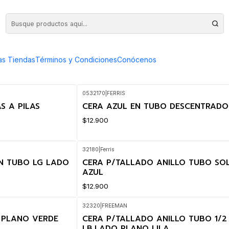
as Tiendas
Términos y Condiciones
Conócenos
0532170
|
FERRIS
S A PILAS
CERA AZUL EN TUBO DESCENTRADO 
$12.900
32180
|
Ferris
N TUBO LG LADO
CERA P/TALLADO ANILLO TUBO SO
AZUL
$12.900
32320
|
FREEMAN
 PLANO VERDE
CERA P/TALLADO ANILLO TUBO 1/2
LB.LADO PLANO LILA