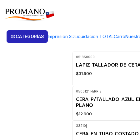
Inicio
Casting Sandcasting
Ceras
Ceras
CATEGORÍAS
Impresión 3D
Liquidación TOTAL
Carro
Nuestr
051350000
|
LAPIZ TALLADOR DE CERA
$31.900
0505121
|
FERRIS
CERA P/TALLADO AZUL E
PLANO
$12.900
33210
|
CERA EN TUBO COSTADO