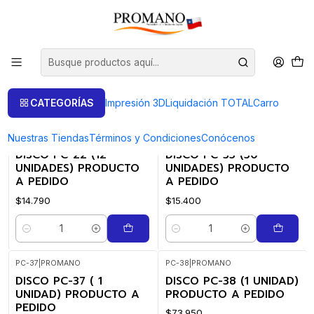
Inicio
Semielaborados Plata
Piezas Cortadas
Piezas Cortadas
FILTROS
CATEGORÍAS
Impresión 3D
Liquidación TOTAL
Carro
Nuestras Tiendas
Términos y Condiciones
Conócenos
PC-22
|
PROMANO
PC-35
|
PROMANO
DISCO PC-22 (12
DISCO PC-35 (50
UNIDADES) PRODUCTO
UNIDADES) PRODUCTO
A PEDIDO
A PEDIDO
$14.790
$15.400
Cantidad
Cantidad
PC-37
|
PROMANO
PC-38
|
PROMANO
DISCO PC-37 ( 1
DISCO PC-38 (1 UNIDAD)
UNIDAD) PRODUCTO A
PRODUCTO A PEDIDO
PEDIDO
$73.950