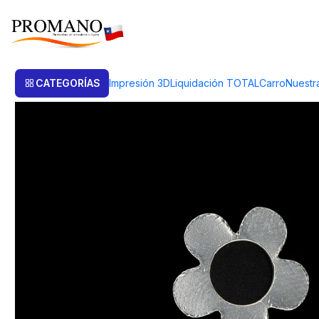
Inicio
Semielaborados Plata
Piezas Cortadas
PIEZA FLOR - 10 UNI
CATEGORÍAS
Impresión 3D
Liquidación TOTAL
Carro
Nuestr