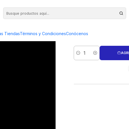
DADES (PRODUCTO A PEDIDO)
PIEZA FLOR
as Tiendas
Términos y Condiciones
Conócenos
AGR
Cantidad