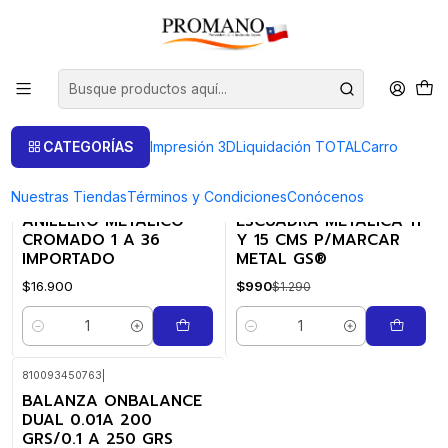
Inicio
Liquidación TOTAL
Medición
Medición
FILTROS
CATEGORÍAS
Impresión 3D
Liquidación TOTAL
Carro
Nuestras Tiendas
Términos y Condiciones
Conócenos
09060703
|
PROMANO
30152001
|
ANILLERO METALICO
ESCUADRA METALICA 11
-23%
OFF
CROMADO 1 A 36
Y 15 CMS P/MARCAR
IMPORTADO
METAL GS®
$16.900
$990
$1.290
Cantidad
Cantidad
810093450763
|
BALANZA ONBALANCE
-13%
OFF
DUAL 0.01A 200
GRS/0.1 A 250 GRS