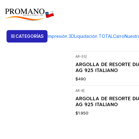
Inicio
Fornitura Ag925
Argollas Resorte
Argollas Resorte
CATEGORÍAS
Impresión 3D
Liquidación TOTAL
Carro
Nuestr
AR-55
|
ARGOLLA DE RESORTE DI
AG 925 ITALIANO
$490
AR-8
|
ARGOLLA DE RESORTE DI
AG 925 ITALIANO
$1.950