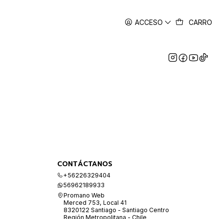
ACCESO
CARRO
CONTÁCTANOS
+56226329404
56962189933
Promano Web
Merced 753, Local 41
8320122 Santiago - Santiago Centro
Región Metropolitana - Chile