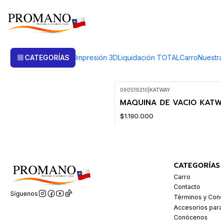
Inicio
Casting Sandcasting
Equipos
Equipos
CATEGORÍAS
Impresión 3D
Liquidación TOTAL
Carro
Nuestr
090519210
|
KATWAY
MAQUINA DE VACIO KATW
$1.190.000
CATEGORÍAS
Carro
Contacto
Síguenos
Términos y Con
Accesorios par
Conócenos