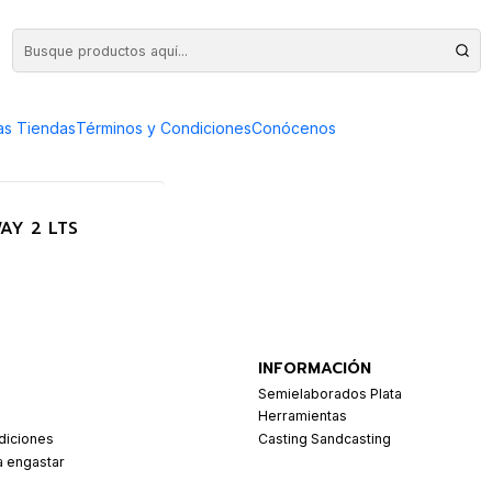
as Tiendas
Términos y Condiciones
Conócenos
AY 2 LTS
INFORMACIÓN
Semielaborados Plata
Herramientas
diciones
Casting Sandcasting
a engastar