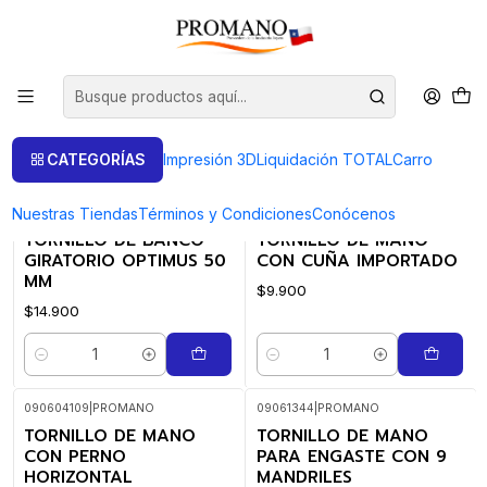
Inicio
Art. de Engaste
Tornillos
Tornillos
FILTROS
CATEGORÍAS
Impresión 3D
Liquidación TOTAL
Carro
Nuestras Tiendas
Términos y Condiciones
Conócenos
6941807322435
|
GS Optimus
09064552
|
PROMANO
TORNILLO DE BANCO
TORNILLO DE MANO
GIRATORIO OPTIMUS 50
CON CUÑA IMPORTADO
MM
$9.900
$14.900
Cantidad
Cantidad
090604109
|
PROMANO
09061344
|
PROMANO
TORNILLO DE MANO
TORNILLO DE MANO
CON PERNO
PARA ENGASTE CON 9
HORIZONTAL
MANDRILES