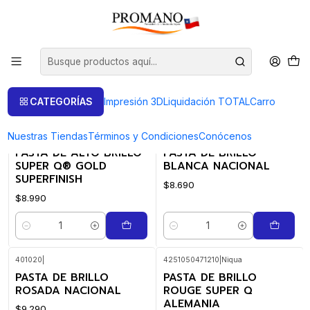
Inicio
Pulido Brillo
Pastas
Pastas
FILTROS
CATEGORÍAS
Impresión 3D
Liquidación TOTAL
Carro
Nuestras Tiendas
Términos y Condiciones
Conócenos
4250678715607
|
Niqua
401030
|
PASTA DE ALTO BRILLO
PASTA DE BRILLO
SUPER Q® GOLD
BLANCA NACIONAL
SUPERFINISH
$8.690
$8.990
Cantidad
Cantidad
401020
|
4251050471210
|
Niqua
PASTA DE BRILLO
PASTA DE BRILLO
ROSADA NACIONAL
ROUGE SUPER Q
ALEMANIA
$9.290