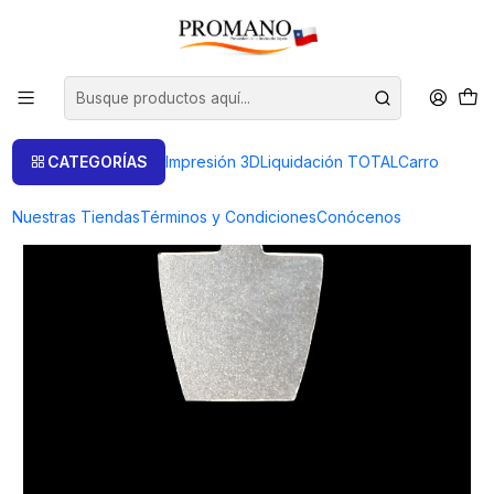
Inicio
Semielaborados Plata
Piezas Cortadas
PIEZA CORTADA 193 (10 UNIDADES) PRODUCTO A PEDIDO
CATEGORÍAS
Impresión 3D
Liquidación TOTAL
Carro
Nuestras Tiendas
Términos y Condiciones
Conócenos