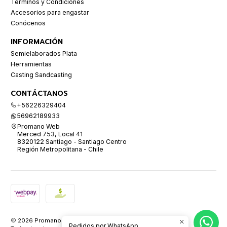
Términos y Condiciones
Accesorios para engastar
Conócenos
INFORMACIÓN
Semielaborados Plata
Herramientas
Casting Sandcasting
CONTÁCTANOS
+56226329404
56962189933
Promano Web
Merced 753, Local 41
8320122 Santiago - Santiago Centro
Región Metropolitana - Chile
2026 Promano.
Pedidos por WhatsApp