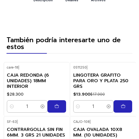
También podría interesarte uno de
estos
care-18
|
0511250
|
CAJA REDONDA (6
LINGOTERA GRAFITO
-22%
OFF
UNIDADES) 18MM
PARA ORO Y PLATA 250
INTERIOR
GRS
$28.300
$13.900
$17.900
Cantidad
Cantidad
SF-63
|
CAJO-108
|
CONTRARGOLLA SIN FIN
CAJA OVALADA 10X8
6MM. 3 GRS 21 UNIDADES
MM. (10 UNIDADES)