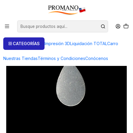
Inicio
Semielaborados Plata
Piezas Cortadas
PIEZA GOTA - 8 UNIDADES (PRODUCTO A PEDIDO)
CATEGORÍAS
Impresión 3D
Liquidación TOTAL
Carro
Nuestras Tiendas
Términos y Condiciones
Conócenos