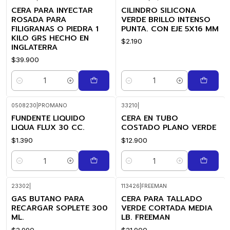
CERA PARA INYECTAR
CILINDRO SILICONA
ROSADA PARA
VERDE BRILLO INTENSO
FILIGRANAS O PIEDRA 1
PUNTA. CON EJE 5X16 MM
KILO GRS HECHO EN
$2.190
INGLATERRA
$39.900
Cantidad
Cantidad
0508230
|
PROMANO
33210
|
FUNDENTE LIQUIDO
CERA EN TUBO
LIQUA FLUX 30 CC.
COSTADO PLANO VERDE
$1.390
$12.900
Cantidad
Cantidad
23302
|
113426
|
FREEMAN
GAS BUTANO PARA
CERA PARA TALLADO
RECARGAR SOPLETE 300
VERDE CORTADA MEDIA
ML.
LB. FREEMAN
$3.990
$21.900