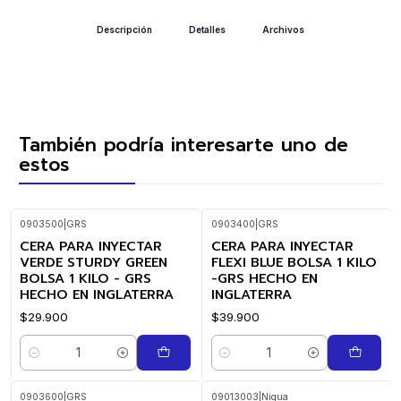
Descripción
Detalles
Archivos
También podría interesarte uno de
estos
0903500
|
GRS
0903400
|
GRS
CERA PARA INYECTAR
CERA PARA INYECTAR
VERDE STURDY GREEN
FLEXI BLUE BOLSA 1 KILO
BOLSA 1 KILO - GRS
-GRS HECHO EN
HECHO EN INGLATERRA
INGLATERRA
$29.900
$39.900
Cantidad
Cantidad
0903600
|
GRS
09013003
|
Niqua