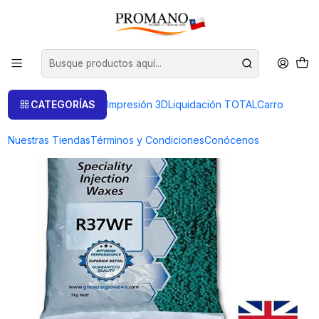
Inicio
Casting Sandcasting
Ceras
CERA PARA INYECTAR AQUA GREEN GRS BOLSA 1 KILO - HECHO EN
INGLATERRA
CATEGORÍAS
Impresión 3D
Liquidación TOTAL
Carro
Nuestras Tiendas
Términos y Condiciones
Conócenos