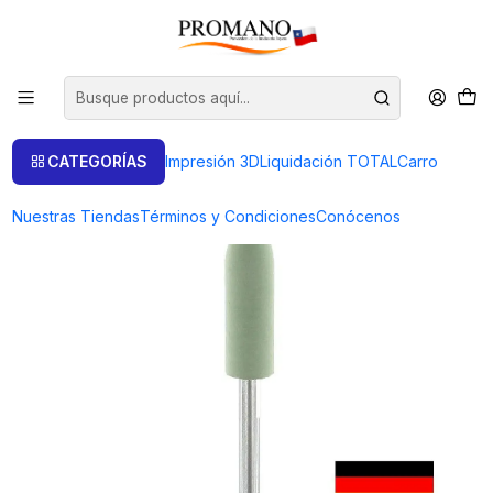
Inicio
Pulido Brillo
Cilindros
CILINDRO SILICONA VERDE BRILLO INTENSO PUNTA. CON EJE 5X16
MM
CATEGORÍAS
Impresión 3D
Liquidación TOTAL
Carro
Nuestras Tiendas
Términos y Condiciones
Conócenos