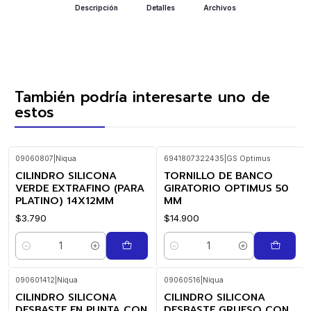
Descripción
Detalles
Archivos
También podría interesarte uno de
estos
09060807
|
Niqua
6941807322435
|
GS Optimus
CILINDRO SILICONA
TORNILLO DE BANCO
VERDE EXTRAFINO (PARA
GIRATORIO OPTIMUS 50
PLATINO) 14X12MM
MM
$3.790
$14.900
Cantidad
Cantidad
090601412
|
Niqua
09060516
|
Niqua
CILINDRO SILICONA
CILINDRO SILICONA
DESBASTE EN PUNTA CON
DESBASTE GRUESO CON