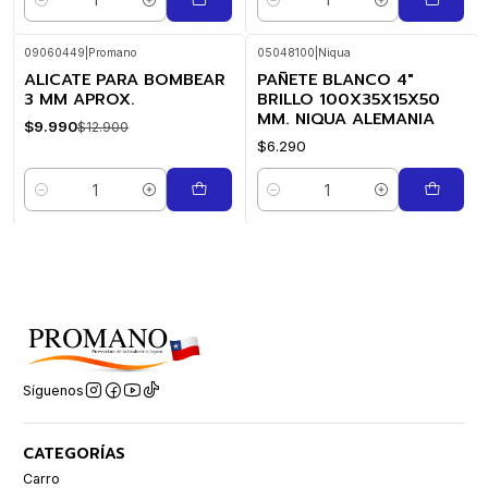
Cantidad
Cantidad
09060449
|
Promano
05048100
|
Niqua
ALICATE PARA BOMBEAR
PAÑETE BLANCO 4"
-23%
OFF
3 MM APROX.
BRILLO 100X35X15X50
MM. NIQUA ALEMANIA
$9.990
$12.900
$6.290
Cantidad
Cantidad
Síguenos
CATEGORÍAS
Carro