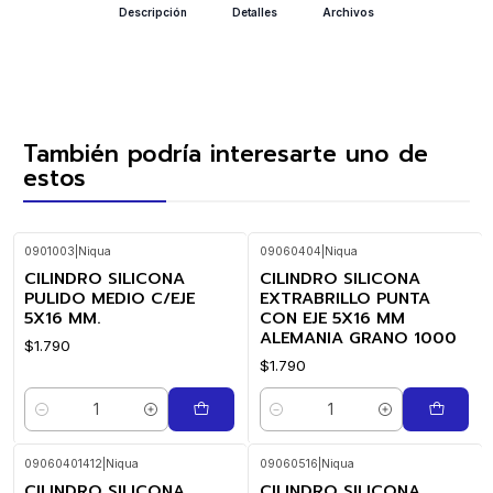
Descripción
Detalles
Archivos
También podría interesarte uno de
estos
0901003
|
Niqua
09060404
|
Niqua
CILINDRO SILICONA
CILINDRO SILICONA
PULIDO MEDIO C/EJE
EXTRABRILLO PUNTA
5X16 MM.
CON EJE 5X16 MM
ALEMANIA GRANO 1000
$1.790
$1.790
Cantidad
Cantidad
09060401412
|
Niqua
09060516
|
Niqua
CILINDRO SILICONA
CILINDRO SILICONA