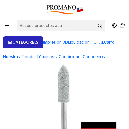
Inicio
Pulido Brillo
Cilindros
CILINDRO SILICONA DESBASTE EN PUNTA CON EJE 5X16 MM
ALEMANIA
CATEGORÍAS
Impresión 3D
Liquidación TOTAL
Carro
Nuestras Tiendas
Términos y Condiciones
Conócenos