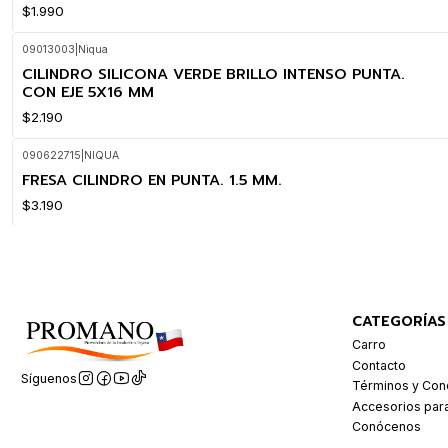
$1.990
09013003
|
Niqua
CILINDRO SILICONA VERDE BRILLO INTENSO PUNTA.
CON EJE 5X16 MM
$2.190
090622715
|
NIQUA
FRESA CILINDRO EN PUNTA. 1.5 MM.
$3.190
CATEGORÍAS
Carro
Contacto
Síguenos
Términos y Con
Accesorios par
Conócenos