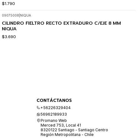
$1.790
09075008
|
NIQUA
CILINDRO FIELTRO RECTO EXTRADURO C/EJE 8 MM
NIQUA
$3.690
CONTÁCTANOS
+56226329404
56962189933
Promano Web
Merced 753, Local 41
8320122 Santiago - Santiago Centro
Región Metropolitana - Chile