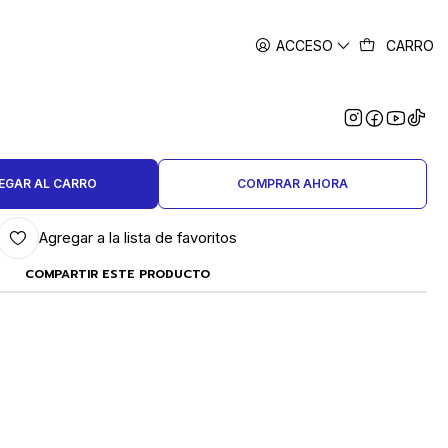
ACCESO
CARRO
|
E SILICONA CELESTE FINO Y
BRILLANTE
EGAR AL CARRO
COMPRAR AHORA
Agregar a la lista de favoritos
COMPARTIR ESTE PRODUCTO