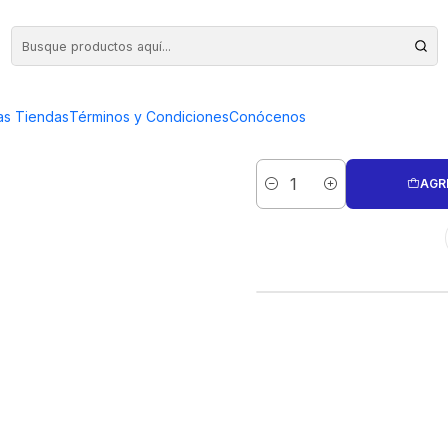
ILLANTE
CILINDRO D
as Tiendas
Términos y Condiciones
Conócenos
AGR
Cantidad