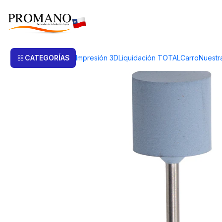
Inicio
Pulido Brillo
Lijas
CILINDRO DE SILICONA CELESTE FINO Y BR
CATEGORÍAS
Impresión 3D
Liquidación TOTAL
Carro
Nuestr