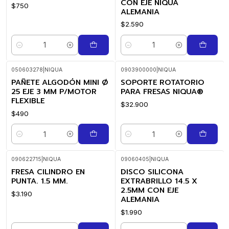
CON EJE NIQUA
$750
ALEMANIA
$2.590
Cantidad
Cantidad
050603278
|
NIQUA
0903900000
|
NIQUA
PAÑETE ALGODÓN MINI Ø
SOPORTE ROTATORIO
25 EJE 3 MM P/MOTOR
PARA FRESAS NIQUA®
FLEXIBLE
$32.900
$490
Cantidad
Cantidad
090622715
|
NIQUA
09060405
|
NIQUA
FRESA CILINDRO EN
DISCO SILICONA
PUNTA. 1.5 MM.
EXTRABRILLO 14.5 X
2.5MM CON EJE
$3.190
ALEMANIA
$1.990