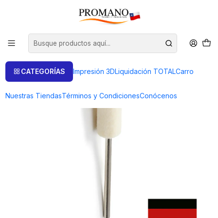
Inicio
Pulido Brillo
Cilindros
CILINDRO FIELTRO RECTO EXTRADURO C/EJE 8 mm NIQUA
CATEGORÍAS
Impresión 3D
Liquidación TOTAL
Carro
Nuestras Tiendas
Términos y Condiciones
Conócenos