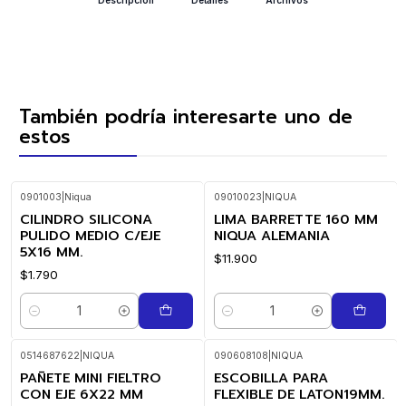
También podría interesarte uno de
estos
0901003
|
Niqua
09010023
|
NIQUA
CILINDRO SILICONA
LIMA BARRETTE 160 MM
PULIDO MEDIO C/EJE
NIQUA ALEMANIA
5X16 MM.
$11.900
$1.790
Cantidad
Cantidad
0514687622
|
NIQUA
090608108
|
NIQUA
PAÑETE MINI FIELTRO
ESCOBILLA PARA
CON EJE 6X22 MM
FLEXIBLE DE LATON19MM.