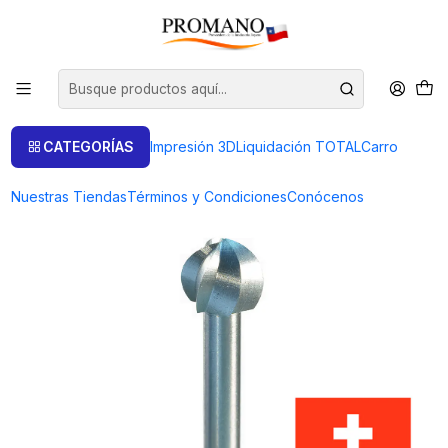
Inicio
Perforación Corte
Fresas
FRESA REDONDA 2.5 MM SUPER Q
CATEGORÍAS
Impresión 3D
Liquidación TOTAL
Carro
Nuestras Tiendas
Términos y Condiciones
Conócenos