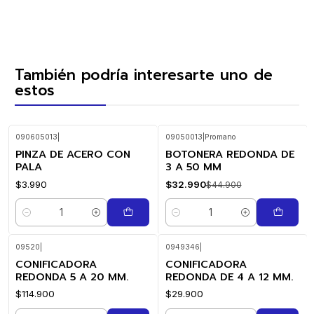
También podría interesarte uno de
estos
090605013
|
09050013
|
Promano
PINZA DE ACERO CON
BOTONERA REDONDA DE
-27%
OFF
PALA
3 A 50 MM
$3.990
$32.990
$44.900
Cantidad
Cantidad
09520
|
0949346
|
CONIFICADORA
CONIFICADORA
REDONDA 5 A 20 MM.
REDONDA DE 4 A 12 MM.
$114.900
$29.900