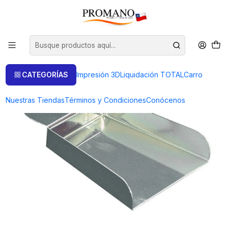
Inicio
Casting Sandcasting
Insumos
Accesorios
PALA CROMADA 65X100 MM
CATEGORÍAS
Impresión 3D
Liquidación TOTAL
Carro
Nuestras Tiendas
Términos y Condiciones
Conócenos