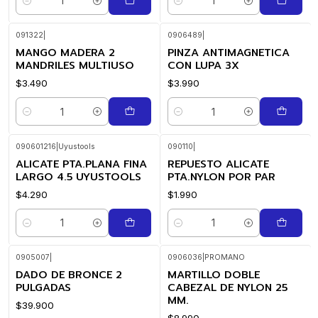
Cantidad
Cantidad
091322
|
0906489
|
MANGO MADERA 2
PINZA ANTIMAGNETICA
MANDRILES MULTIUSO
CON LUPA 3X
$3.490
$3.990
Cantidad
Cantidad
090601216
|
Uyustools
090110
|
ALICATE PTA.PLANA FINA
REPUESTO ALICATE
LARGO 4.5 UYUSTOOLS
PTA.NYLON POR PAR
$4.290
$1.990
Cantidad
Cantidad
0905007
|
0906036
|
PROMANO
DADO DE BRONCE 2
MARTILLO DOBLE
PULGADAS
CABEZAL DE NYLON 25
MM.
$39.900