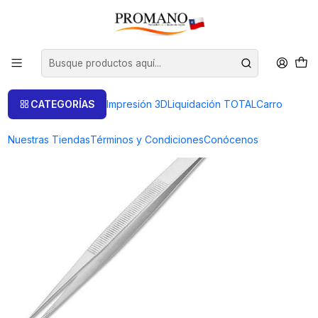
Inicio
Herramientas
Pinzas
PINZA DE ACERO CON PALA
CATEGORÍAS
Impresión 3D
Liquidación TOTAL
Carro
Nuestras Tiendas
Términos y Condiciones
Conócenos