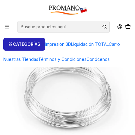
Inicio
Semielaborados Plata
Alambres Plata
ALAMBRE REDONDO DIAMETRO 1.5 - (25GRS.)
CATEGORÍAS
Impresión 3D
Liquidación TOTAL
Carro
Nuestras Tiendas
Términos y Condiciones
Conócenos