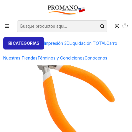
Inicio
Herramientas
Alicates
ALICATE JOYERO CORTE DIAGONAL 5 /130 MM."
CATEGORÍAS
Impresión 3D
Liquidación TOTAL
Carro
Nuestras Tiendas
Términos y Condiciones
Conócenos