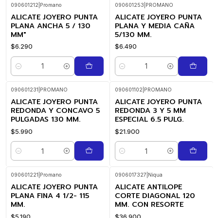
090601212
|
Promano
090601253
|
PROMANO
ALICATE JOYERO PUNTA
ALICATE JOYERO PUNTA
PLANA ANCHA 5 / 130
PLANA Y MEDIA CAÑA
MM"
5/130 MM.
$6.290
$6.490
Cantidad
Cantidad
090601231
|
PROMANO
090601102
|
PROMANO
ALICATE JOYERO PUNTA
ALICATE JOYERO PUNTA
REDONDA Y CONCAVO 5
REDONDA 3 Y 5 MM
PULGADAS 130 MM.
ESPECIAL 6.5 PULG.
$5.990
$21.900
Cantidad
Cantidad
090601221
|
Promano
0906017327
|
Niqua
ALICATE JOYERO PUNTA
ALICATE ANTILOPE
PLANA FINA 4 1/2- 115
CORTE DIAGONAL 120
MM.
MM. CON RESORTE
$5.190
$36.900