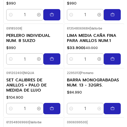
$990
$990
Cantidad
Cantidad
09185008
|
613548069684
|
Vallorbe
PERLERO INDIVIDUAL
LIMA MEDIA CAÑA FINA
-32%
OFF
NUM. 8 SUIZO
PARA ANILLOS NUM.1
$990
$33.900
$49.900
Cantidad
Cantidad
091202400
|
NIQUA
2295013
|
Promano
SET CALIBRES DE
BARRA MONOGRABADAS
ANILLOS + PALO DE
NUM. 13 - 32GRS.
MEDIDA DE LUJO
$84.990
$104.900
Cantidad
Cantidad
613548069660
|
Vallorbe
0906099500
|