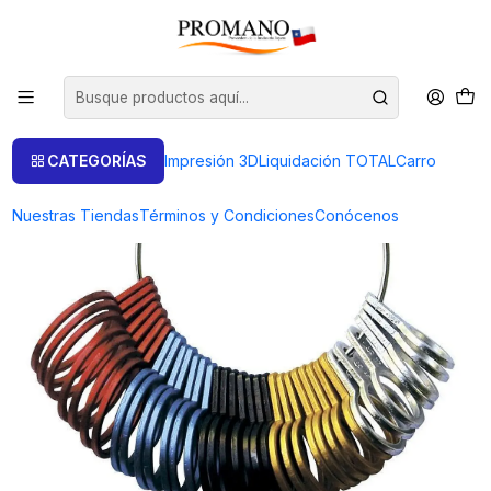
Inicio
Herramientas
Medidores
ANILLERO ALUMINIO MULTICOLOR MEDIDA SUIZA DE 1 A 36
CATEGORÍAS
Impresión 3D
Liquidación TOTAL
Carro
Nuestras Tiendas
Términos y Condiciones
Conócenos