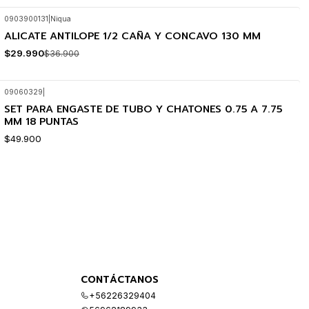
0903900131
|
Niqua
ALICATE ANTILOPE 1/2 CAÑA Y CONCAVO 130 MM
-19%
OFF
$29.990
$36.900
09060329
|
SET PARA ENGASTE DE TUBO Y CHATONES 0.75 A 7.75
MM 18 PUNTAS
$49.900
CONTÁCTANOS
+56226329404