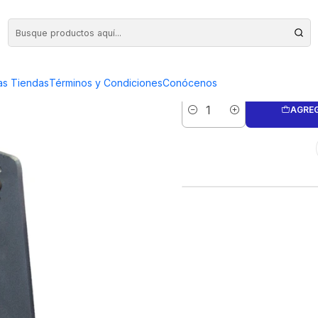
BASE M
as Tiendas
Términos y Condiciones
Conócenos
AGREG
Cantidad