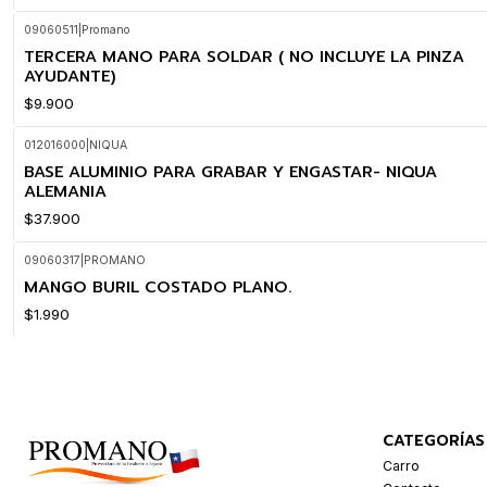
09060511
|
Promano
TERCERA MANO PARA SOLDAR ( NO INCLUYE LA PINZA
AYUDANTE)
$9.900
012016000
|
NIQUA
BASE ALUMINIO PARA GRABAR Y ENGASTAR- NIQUA
ALEMANIA
$37.900
09060317
|
PROMANO
MANGO BURIL COSTADO PLANO.
$1.990
CATEGORÍAS
Carro