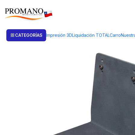
Inicio
Art. de Engaste
Equipos
BASE METALICA MULTISOPORTE
CATEGORÍAS
Impresión 3D
Liquidación TOTAL
Carro
Nuestr