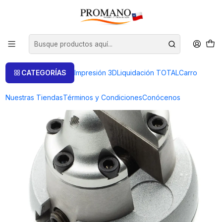
Inicio
Art. de Engaste
Bola
BOLA DE ENGASTE MINI CON ACCESORIOS
CATEGORÍAS
Impresión 3D
Liquidación TOTAL
Carro
Nuestras Tiendas
Términos y Condiciones
Conócenos