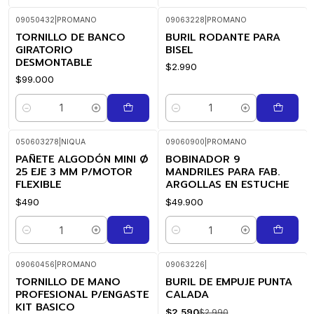
09050432
|
PROMANO
09063228
|
PROMANO
TORNILLO DE BANCO
BURIL RODANTE PARA
GIRATORIO
BISEL
DESMONTABLE
$2.990
$99.000
Cantidad
Cantidad
050603278
|
NIQUA
09060900
|
PROMANO
PAÑETE ALGODÓN MINI Ø
BOBINADOR 9
25 EJE 3 MM P/MOTOR
MANDRILES PARA FAB.
FLEXIBLE
ARGOLLAS EN ESTUCHE
$490
$49.900
Cantidad
Cantidad
09060456
|
PROMANO
09063226
|
TORNILLO DE MANO
BURIL DE EMPUJE PUNTA
-19%
-13%
OFF
OFF
PROFESIONAL P/ENGASTE
CALADA
KIT BASICO
$2.590
$2.990