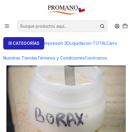
Inicio
Videos Educativos
Borax o Fundente
Borax o Fundente
CATEGORÍAS
Impresión 3D
Liquidación TOTAL
Carro
Nuestras Tiendas
Términos y Condiciones
Conócenos