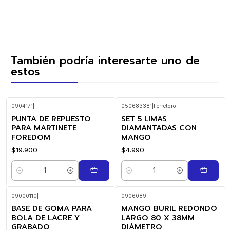
También podría interesarte uno de
estos
0904171
|
050683381
|
Ferretoro
PUNTA DE REPUESTO
SET 5 LIMAS
PARA MARTINETE
DIAMANTADAS CON
FOREDOM
MANGO
$19.900
$4.990
Cantidad
Cantidad
09000110
|
0906089
|
BASE DE GOMA PARA
MANGO BURIL REDONDO
BOLA DE LACRE Y
LARGO 80 X 38MM
GRABADO
DIÁMETRO