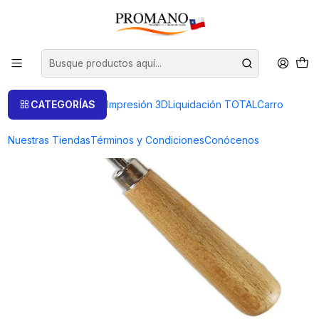
Inicio
Art. de Engaste
BRUÑIDOR PUNTA CURVA PARA ENGASTES
CATEGORÍAS
Impresión 3D
Liquidación TOTAL
Carro
Nuestras Tiendas
Términos y Condiciones
Conócenos