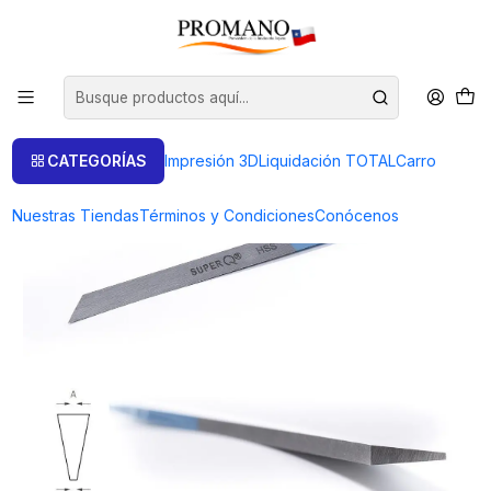
Inicio
Art. de Engaste
Buril
BURIL FLAT/PLANO Num. 16
CATEGORÍAS
Impresión 3D
Liquidación TOTAL
Carro
Nuestras Tiendas
Términos y Condiciones
Conócenos