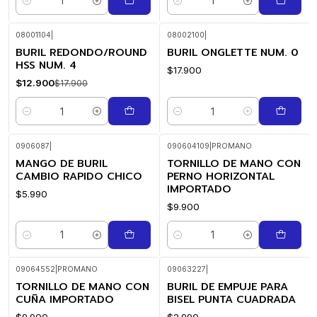
Cantidad
Cantidad
08001104
|
08002100
|
BURIL REDONDO/ROUND
BURIL ONGLETTE NUM. 0
-28%
OFF
HSS NUM. 4
$17.900
$12.900
$17.900
Cantidad
Cantidad
0906087
|
090604109
|
PROMANO
MANGO DE BURIL
TORNILLO DE MANO CON
CAMBIO RAPIDO CHICO
PERNO HORIZONTAL
IMPORTADO
$5.990
$9.900
Cantidad
Cantidad
09064552
|
PROMANO
09063227
|
TORNILLO DE MANO CON
BURIL DE EMPUJE PARA
CUÑA IMPORTADO
BISEL PUNTA CUADRADA