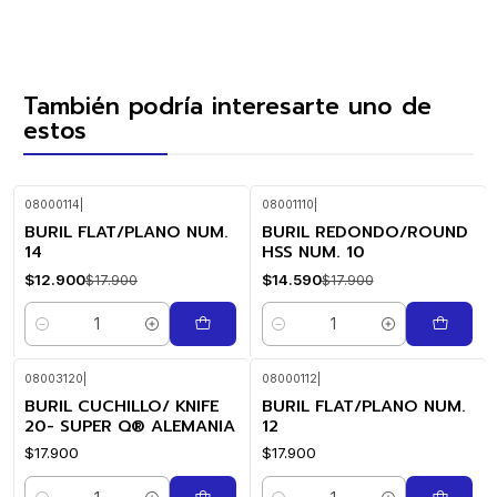
También podría interesarte uno de
estos
08000114
|
08001110
|
BURIL FLAT/PLANO NUM.
BURIL REDONDO/ROUND
-28%
-18%
OFF
OFF
14
HSS NUM. 10
$12.900
$14.590
$17.900
$17.900
Cantidad
Cantidad
08003120
|
08000112
|
BURIL CUCHILLO/ KNIFE
BURIL FLAT/PLANO NUM.
20- SUPER Q® ALEMANIA
12
$17.900
$17.900