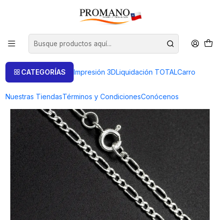
Inicio
Fornitura Ag925
Cadenas Plata
Cadena Cartier terminada 50 cm con broche
CATEGORÍAS
Impresión 3D
Liquidación TOTAL
Carro
Nuestras Tiendas
Términos y Condiciones
Conócenos