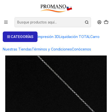
Inicio
Fornitura Ag925
Cadenas Plata
CADENA DE PLATA ROLO -038 POR METRO
CATEGORÍAS
Impresión 3D
Liquidación TOTAL
Carro
Nuestras Tiendas
Términos y Condiciones
Conócenos