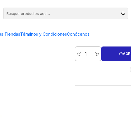
MITH 300 WATT
CARBONES R
as Tiendas
Términos y Condiciones
Conócenos
GO
AGR
Cantidad