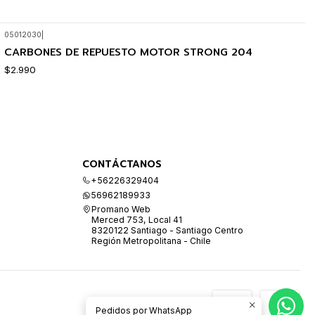
05012030
|
CARBONES DE REPUESTO MOTOR STRONG 204
$2.990
CONTÁCTANOS
+56226329404
56962189933
Promano Web
Merced 753, Local 41
8320122 Santiago - Santiago Centro
Región Metropolitana - Chile
Pedidos por WhatsApp