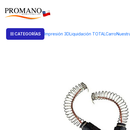
Inicio
Repuestos
CARBONES REPUESTO X PAR PARA TORNO GOLDS
CATEGORÍAS
Impresión 3D
Liquidación TOTAL
Carro
Nuestr