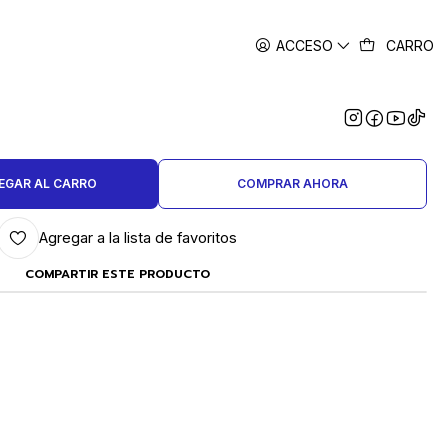
ACCESO
CARRO
|
EPUESTO X PAR PARA TORNO
LDSMITH 300 WATT
EGAR AL CARRO
COMPRAR AHORA
Agregar a la lista de favoritos
COMPARTIR ESTE PRODUCTO