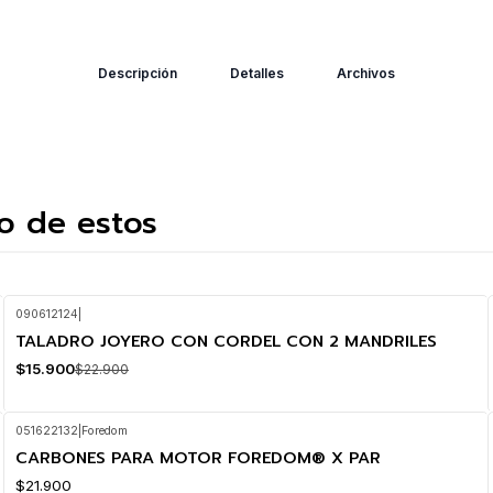
Descripción
Detalles
Archivos
o de estos
090612124
|
TALADRO JOYERO CON CORDEL CON 2 MANDRILES
-31%
OFF
$15.900
$22.900
051622132
|
Foredom
CARBONES PARA MOTOR FOREDOM® X PAR
$21.900