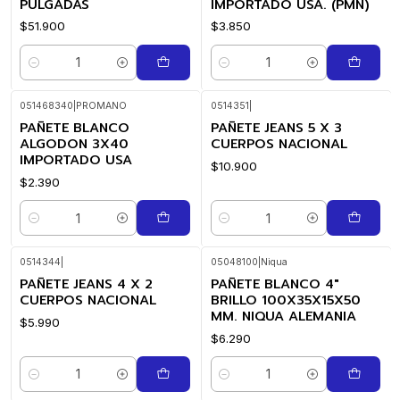
PULGADAS
IMPORTADO USA. (PMN)
$51.900
$3.850
Cantidad
Cantidad
051468340
|
PROMANO
0514351
|
PAÑETE BLANCO
PAÑETE JEANS 5 X 3
ALGODON 3X40
CUERPOS NACIONAL
IMPORTADO USA
$10.900
$2.390
Cantidad
Cantidad
0514344
|
05048100
|
Niqua
PAÑETE JEANS 4 X 2
PAÑETE BLANCO 4"
CUERPOS NACIONAL
BRILLO 100X35X15X50
MM. NIQUA ALEMANIA
$5.990
$6.290
Cantidad
Cantidad