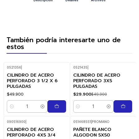
También podría interesarte uno de
estos
0521356
|
0521435
|
CILINDRO DE ACERO
CILINDRO DE ACERO
-40%
OFF
PERFORADO 3 1/2 X 6
PERFORADO 3X5
PULGADAS
PULGADAS
$49.900
$29.900
$49.900
Cantidad
Cantidad
090516900
|
051468551
|
PROMANO
CILINDRO DE ACERO
PAÑETE BLANCO
PERFORADO 4X5 3/4
ALGODON 5X50