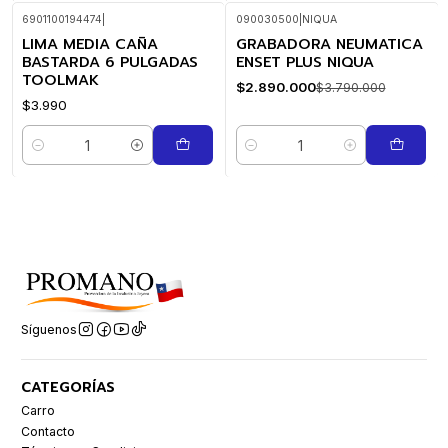
6901100194474
|
090030500
|
NIQUA
LIMA MEDIA CAÑA
GRABADORA NEUMATICA
-24%
OFF
BASTARDA 6 PULGADAS
ENSET PLUS NIQUA
TOOLMAK
$2.890.000
$3.790.000
$3.990
Cantidad
Cantidad
Síguenos
CATEGORÍAS
Carro
Contacto