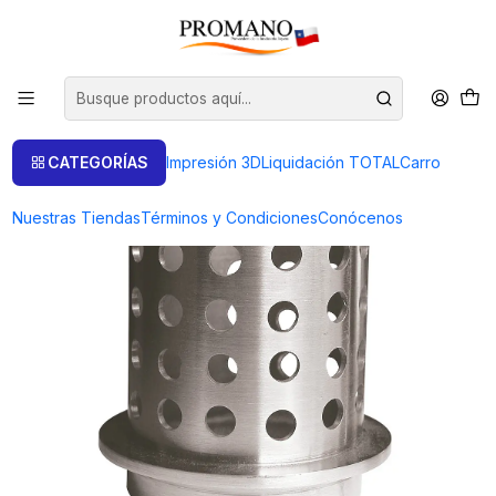
Inicio
Liquidación TOTAL
Casting
CILINDRO DE ACERO PERFORADO 4X4 PULGADAS
CATEGORÍAS
Impresión 3D
Liquidación TOTAL
Carro
Nuestras Tiendas
Términos y Condiciones
Conócenos